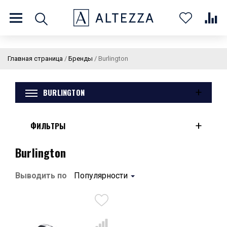
8 (800) 201 60 03
9:00 - 21:00 ПН-ВС
Главная страница
/
Бренды
/
Burlington
+
BURLINGTON
О нас
Доставка и оплата
Покупателям
Статьи
Бренды
Контакты
Колеровка
+
ФИЛЬТРЫ
Личный кабинет
Burlington
Каталог
В
Выводить по
Популярности
0
0
0
корзин