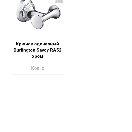
Крючок одинарный
Burlington Savoy RA52
хром
Код:
c