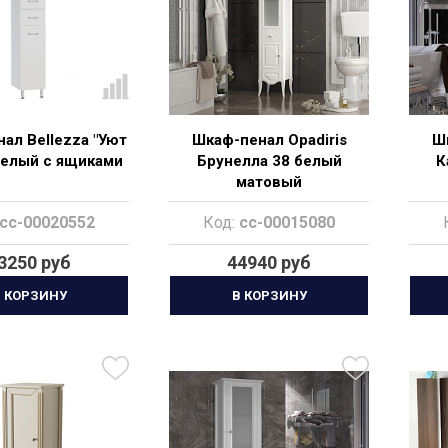
ал Bellezza "Уют
Шкаф-пенал Opadiris
Шк
 белый с ящиками
Брунелла 38 белый
К
матовый
cc-00020552
Код:
cc-00015080
3250 руб
44940 руб
 КОРЗИНУ
В КОРЗИНУ