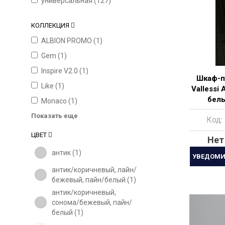
универсальная (
127
)
КОЛЛЕКЦИЯ
ALBION PROMO (
1
)
Gem (
1
)
Inspire V2.0 (
1
)
Шкаф-п
Like (
1
)
Vallessi 
белы
Monaco (
1
)
Показать еще
Код:
ЦВЕТ
Нет
антик (
1
)
УВЕДОМИ
антик/коричневый, лайн/
бежевый, пайн/белый (
1
)
антик/коричневый,
сонома/бежевый, пайн/
белый (
1
)