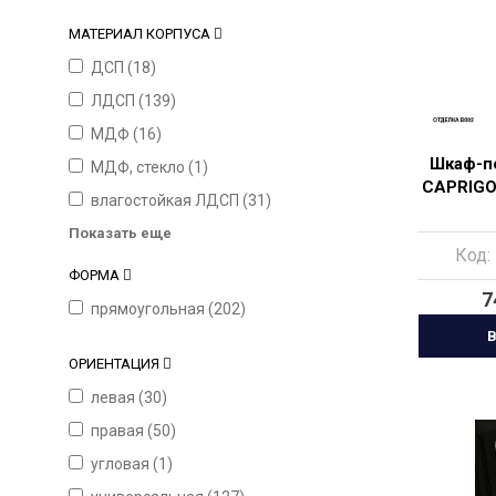
МАТЕРИАЛ КОРПУСА
ДСП (
18
)
ЛДСП (
139
)
МДФ (
16
)
Шкаф-п
МДФ, стекло (
1
)
CAPRIGO
влагостойкая ЛДСП (
31
)
Показать еще
Код:
ФОРМА
7
прямоугольная (
202
)
В
ОРИЕНТАЦИЯ
левая (
30
)
правая (
50
)
угловая (
1
)