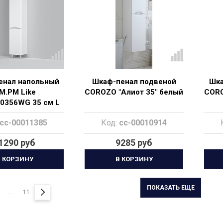
енал напольный
Шкаф-пенал подвеной
Шка
M.PM Like
COROZO "Алиот 35" белый
CORO
0356WG 35 см L
лый глянец
cc-00011385
Код:
cc-00010914
1290 руб
9285 руб
 КОРЗИНУ
В КОРЗИНУ
ПОКАЗАТЬ ЕЩЕ
...
11