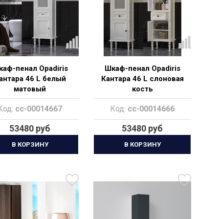
аф-пенал Opadiris
Шкаф-пенал Opadiris
антара 46 L белый
Кантара 46 L слоновая
матовый
кость
Код:
cc-00014667
Код:
cc-00014666
53480 руб
53480 руб
В КОРЗИНУ
В КОРЗИНУ