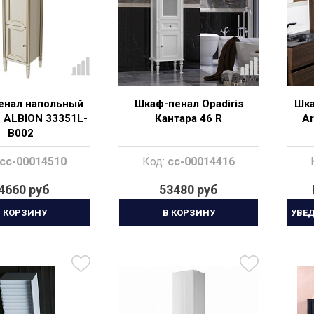
енал напольный
Шкаф-пенал Opadiris
Шка
 ALBION 33351L-
Кантара 46 R
Ar
B002
cc-00014510
Код:
cc-00014416
4660 руб
53480 руб
 КОРЗИНУ
В КОРЗИНУ
УВЕ