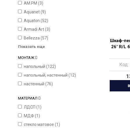
AM.PM (
3
)
Aquanet (
9
)
Aquaton (
52
)
Armadi Art (
3
)
Bellezza (
57
)
Шкаф-пен
26" R/L
Показать еще
МОНТАЖ
Код:
напольный (
122
)
напольный, настенный (
12
)
1
настенный (
76
)
В
МАТЕРИАЛ
ЛДСП (
1
)
МДФ (
1
)
стекло матовое (
1
)