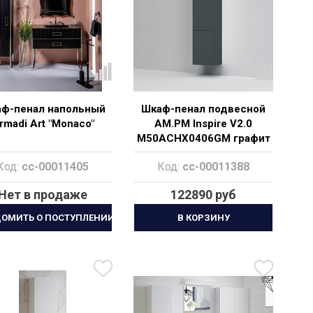
ф-пенал напольный
Шкаф-пенал подвесной
rmadi Art "Monaco"
AM.PM Inspire V2.0
M50ACHX0406GM графит
матовый
Код:
cc-00011405
Код:
cc-00011388
Нет в продаже
122890 руб
ДОМИТЬ О ПОСТУПЛЕНИИ
В КОРЗИНУ