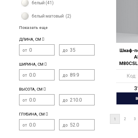
белый (
41
)
белый матовый (
2
)
Показать еще
ДЛИНА, СМ
от
до
Шкаф-п
A
M80CSL
ШИРИНА, СМ
бе
от
до
Код:
3
ВЫСОТА, СМ
В
от
до
ГЛУБИНА, СМ
2
3
1
от
до