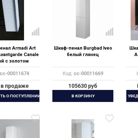
енал Armadi Art
Шкаф-пенал Burgbad Iveo
Шка
Avantgarde Canale
белый глянец
A
й с золотом
cc-00011674
Код:
cc-00011669
 в продаже
105630 руб
ТЬ О ПОСТУПЛЕНИИ
В КОРЗИНУ
УВЕ