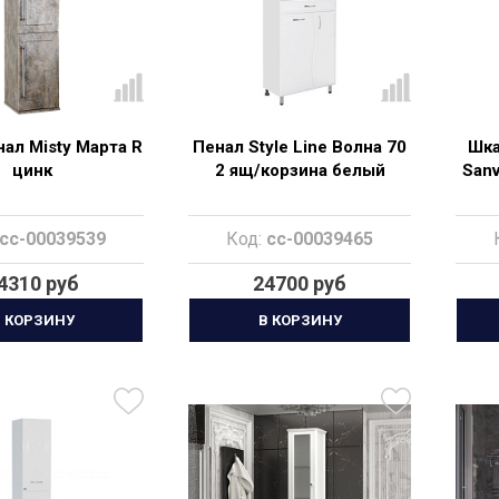
ал Misty Марта R
Пенал Style Line Волна 70
Шка
цинк
2 ящ/корзина белый
Sanv
cc-00039539
Код:
cc-00039465
4310 руб
24700 руб
 КОРЗИНУ
В КОРЗИНУ