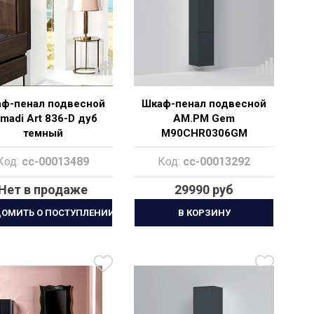
ф-пенал подвесной
Шкаф-пенал подвесной
madi Art 836-D дуб
AM.PM Gem
темный
M90CHR0306GM
Код:
cc-00013489
Код:
cc-00013292
Нет в продаже
29990 руб
ДОМИТЬ О ПОСТУПЛЕНИИ
В КОРЗИНУ