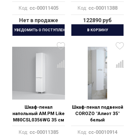
M50ACHX0406GM
Код:
cc-00011405
Код:
cc-00011388
графит матовый
Нет в продаже
122890 руб
УВЕДОМИТЬ О ПОСТУПЛЕНИИ
В КОРЗИНУ
Шкаф-пенал
Шкаф-пенал подвеной
напольный AM.PM Like
COROZO "Алиот 35"
M80CSL0356WG 35 см
белый
L белый глянец
Код:
cc-00011385
Код:
cc-00010914