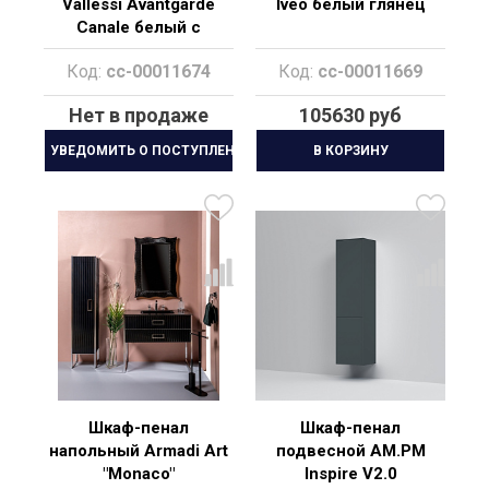
Vallessi Avantgarde
Iveo белый глянец
Canale белый с
золотом
Код:
cc-00011674
Код:
cc-00011669
Нет в продаже
105630 руб
УВЕДОМИТЬ О ПОСТУПЛЕНИИ
В КОРЗИНУ
Шкаф-пенал
Шкаф-пенал
напольный Armadi Art
подвесной AM.PM
"Monaco"
Inspire V2.0