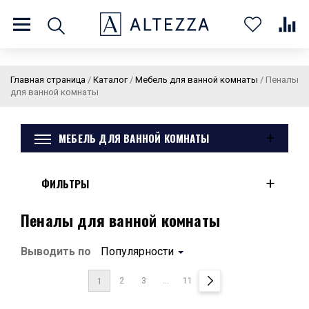
8 (800) 201 60 03
9:00 - 21:00 ПН-ВС
Главная страница
/
Каталог
/
Мебель для ванной комнаты
/
Пеналы
для ванной комнаты
+
МЕБЕЛЬ ДЛЯ ВАННОЙ КОМНАТЫ
О нас
Доставка и оплата
Покупателям
Статьи
Бренды
Контакты
Колеровка
+
ФИЛЬТРЫ
Личный кабинет
Пеналы для ванной комнаты
Каталог
В
0
0
0
Выводить по
Популярности
корзин
2
3
...
11
1