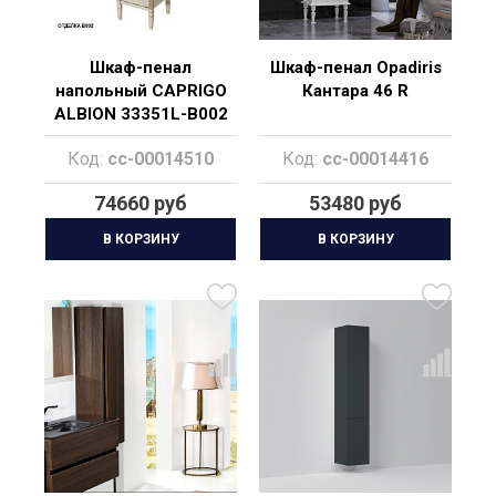
Шкаф-пенал
Шкаф-пенал Opadiris
напольный CAPRIGO
Кантара 46 R
ALBION 33351L-B002
Код:
cc-00014510
Код:
cc-00014416
74660 руб
53480 руб
В КОРЗИНУ
В КОРЗИНУ