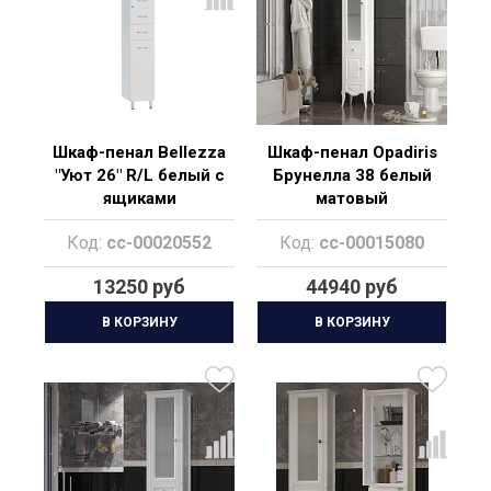
Шкаф-пенал Bellezza
Шкаф-пенал Opadiris
"Уют 26" R/L белый с
Брунелла 38 белый
ящиками
матовый
Код:
cc-00020552
Код:
cc-00015080
13250 руб
44940 руб
В КОРЗИНУ
В КОРЗИНУ