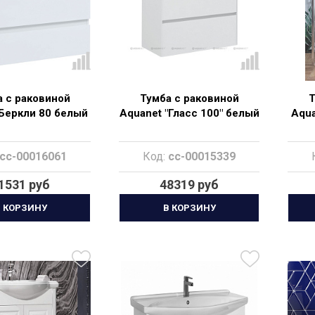
 с раковиной
Тумба с раковиной
Т
Беркли 80 белый
Aquanet "Гласс 100" белый
Aqua
cc-00016061
Код:
cc-00015339
1531 руб
48319 руб
 КОРЗИНУ
В КОРЗИНУ