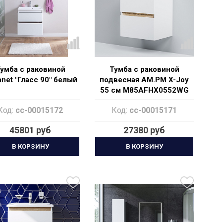
умба с раковиной
Тумба с раковиной
net "Гласс 90" белый
подвесная AM.PM X-Joy
55 см M85AFHX0552WG
Код:
cc-00015172
Код:
cc-00015171
45801 руб
27380 руб
В КОРЗИНУ
В КОРЗИНУ