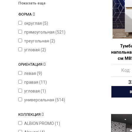
Показать еще
ФОРМА
округлая (
5
)
прямоугольная (
521
)
треугольная (
2
)
Тумба
угловая (
2
)
напольна
см M8
ОРИЕНТАЦИЯ
Код:
левая (
9
)
3
правая (
11
)
угловая (
1
)
В
универсальная (
514
)
КОЛЛЕКЦИЯ
ALBION PROMO (
1
)