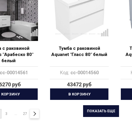
 с раковиной
Тумба с раковиной
Т
s "Арабеско 80"
Aquanet "Гласс 80" белый
Aq
белый
cc-00014561
Код:
cc-00014560
6270 руб
43472 руб
 КОРЗИНУ
В КОРЗИНУ
ПОКАЗАТЬ ЕЩЕ
3
...
27