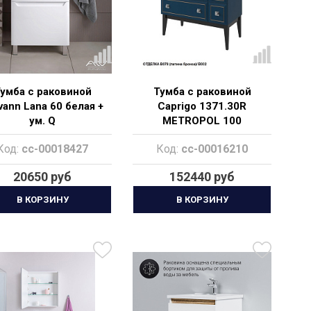
умба с раковиной
Тумба с раковиной
vann Lana 60 белая +
Caprigo 1371.30R
ум. Q
METROPOL 100
Код:
cc-00018427
Код:
cc-00016210
20650 руб
152440 руб
В КОРЗИНУ
В КОРЗИНУ