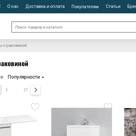
С
О нас
Доставка и оплата
Статьи
Бре
Покупателям
ы с раковиной
раковиной
по
Популярности
3
...
27