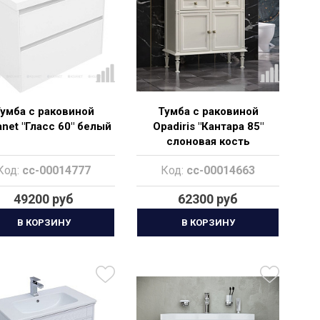
умба с раковиной
Тумба с раковиной
net "Гласс 60" белый
Opadiris "Кантара 85"
слоновая кость
Код:
cc-00014777
Код:
cc-00014663
49200 руб
62300 руб
В КОРЗИНУ
В КОРЗИНУ