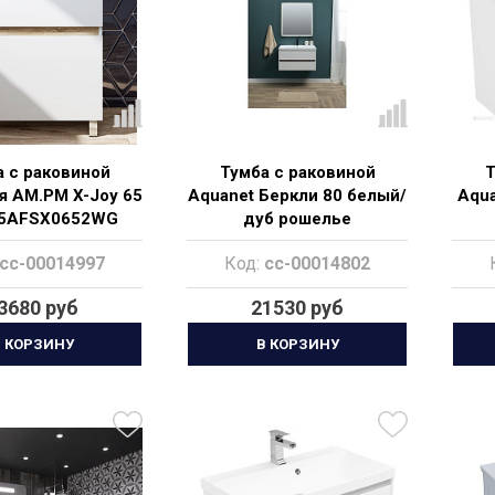
 с раковиной
Тумба с раковиной
Т
я AM.PM X-Joy 65
Aquanet Беркли 80 белый/
Aqua
5AFSX0652WG
дуб рошелье
cc-00014997
Код:
cc-00014802
3680 руб
21530 руб
 КОРЗИНУ
В КОРЗИНУ