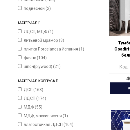
подвесной (
2
)
МАТЕРИАЛ
ЛДСП, МДФ (
1
)
литьевой мрамор (
3
)
Тумба
Opadiri
плитка Porcelanosa Испания (
1
)
бел
фаянс (
104
)
шпон(plywood) (
21
)
Код:
4
МАТЕРИАЛ КОРПУСА
В
ДСП (
163
)
ЛДСП (
174
)
МДФ (
55
)
МДФ, массив ясеня (
1
)
влагостойкая ЛДСП (
104
)