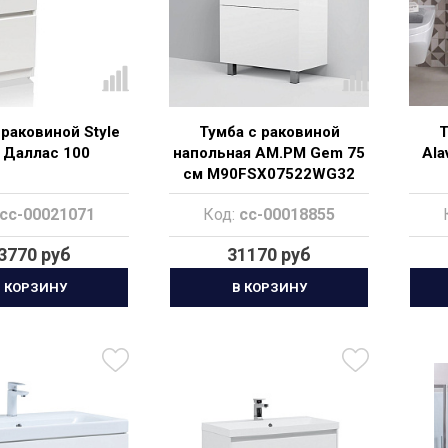
 раковиной Style
Тумба с раковиной
Т
e Даллас 100
напольная AM.PM Gem 75
Ala
см M90FSX07522WG32
белый глянец
cc-00021071
Код:
cc-00018855
3770 руб
31170 руб
 КОРЗИНУ
В КОРЗИНУ