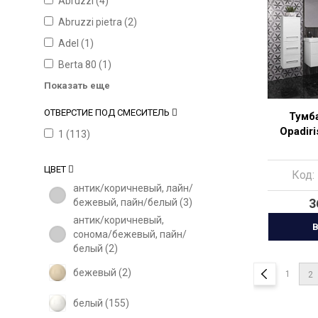
Abruzzi (
4
)
Abruzzi pietra (
2
)
Adel (
1
)
Berta 80 (
1
)
Показать еще
ОТВЕРСТИЕ ПОД СМЕСИТЕЛЬ
Тумба
Opadiri
1 (
113
)
ЦВЕТ
Код:
антик/коричневый, лайн/
3
бежевый, пайн/белый (
3
)
антик/коричневый,
В
сонома/бежевый, пайн/
белый (
2
)
бежевый (
2
)
1
2
белый (
155
)