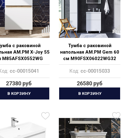
умба с раковиной
Тумба с раковиной
льная AM.PM X-Joy 55
напольная AM.PM Gem 60
м M85AFSX0552WG
см M90FSX06022WG32
белый глянец
Код:
cc-00015041
Код:
cc-00015033
27380 руб
26580 руб
В КОРЗИНУ
В КОРЗИНУ