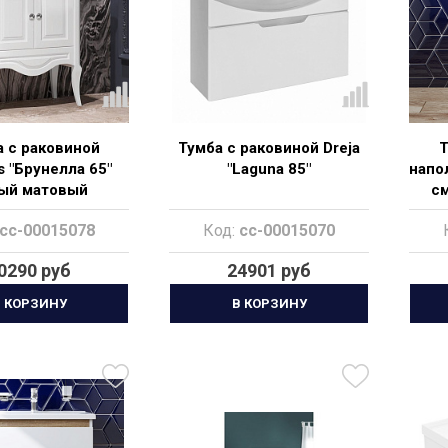
 с раковиной
Тумба с раковиной Dreja
Т
s "Брунелла 65"
"Laguna 85"
напо
ый матовый
с
cc-00015078
Код:
cc-00015070
0290 руб
24901 руб
 КОРЗИНУ
В КОРЗИНУ