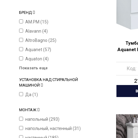
БРЕНД
AM.PM (
15
)
Alavann (
4
)
AltroBagno (
25
)
Тумба
Aquanet 
Aquanet (
57
)
Aquaton (
4
)
Показать еще
Код:
УСТАНОВКА НАД СТИРАЛЬНОЙ
2
МАШИНОЙ
В
Да (
1
)
МОНТАЖ
напольный (
293
)
напольный, настенный (
31
)
настенный (
185
)