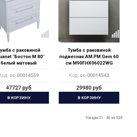
умба с раковиной
Тумба с раковиной
uanet "Бостон М 80"
подвесная AM.PM Gem 60
белый матовый
см M90FHX06022WG
белый глянец
Код:
cc-00014559
Код:
cc-00014543
47727 руб
29980 руб
В КОРЗИНУ
В КОРЗИНУ
Товары 21 - 40 из 538