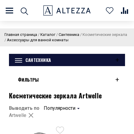
8 (800) 201 60 03
9:00 - 21:00 ПН-ВС
Главная страница
/
Каталог
/
Сантехника
/
Косметические зеркала
/
Аксессуары для ванной комнаты
+
САНТЕХНИКА
О нас
Доставка и оплата
Покупателям
Статьи
Бренды
Контакты
Колеровка
+
ФИЛЬТРЫ
Личный кабинет
Косметические зеркала Artwelle
Каталог
В
0
0
0
Выводить по
Популярности
корзин
Artwelle