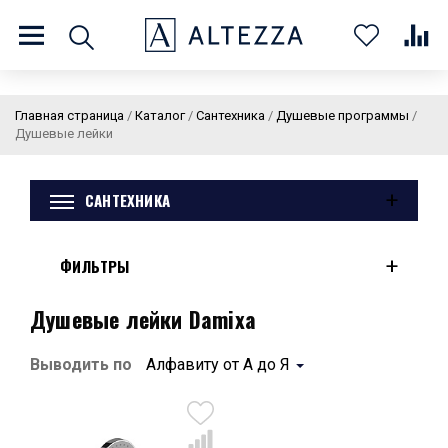
8 (800) 201 60 03
9:00 - 21:00 ПН-ВС
Главная страница
/
Каталог
/
Сантехника
/
Душевые программы
/
Душевые лейки
+
САНТЕХНИКА
О нас
Доставка и оплата
Покупателям
Статьи
Бренды
Контакты
Колеровка
+
ФИЛЬТРЫ
Личный кабинет
Душевые лейки Damixa
Каталог
В
0
0
0
Выводить по
Алфавиту от А до Я
корзин