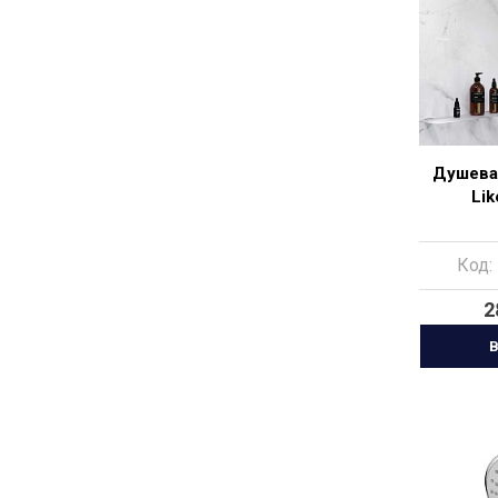
Душева
Li
Код:
2
В