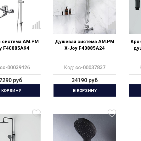
 система AM.PM
Душевая система AM.PM
Кро
y F40885A94
X-Joy F40885A24
ду
cc-00039426
Код:
cc-00037837
7290 руб
34190 руб
 КОРЗИНУ
В КОРЗИНУ