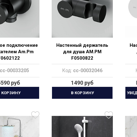
ое подключение
Настенный держатель
На
жателем Am.Pm
для душа AM.PM
F0602122
F0500822
cc-00033205
Код:
cc-00032046
5590 руб
1490 руб
 КОРЗИНУ
В КОРЗИНУ
УВЕ