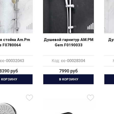
я стойка Am.Pm
Душевой гарнитур AM.PM
Ду
ke F0780064
Gem F0190033
cc-00032043
Код:
cc-00028304
8390 руб
7990 руб
 КОРЗИНУ
В КОРЗИНУ