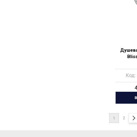
Душева
Blis
Код:
В
2
1