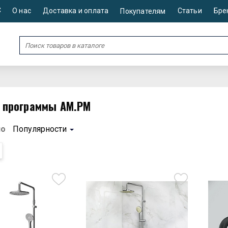
С
О нас
Доставка и оплата
Статьи
Бре
Покупателям
 программы AM.PM
по
Популярности