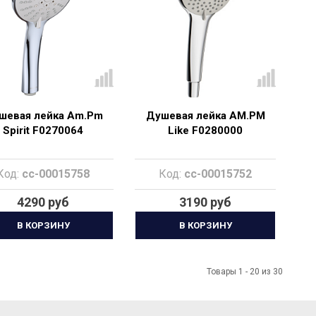
шевая лейка Am.Pm
Душевая лейка AM.PM
Spirit F0270064
Like F0280000
Код:
cc-00015758
Код:
cc-00015752
4290 руб
3190 руб
В КОРЗИНУ
В КОРЗИНУ
Товары 1 - 20 из 30