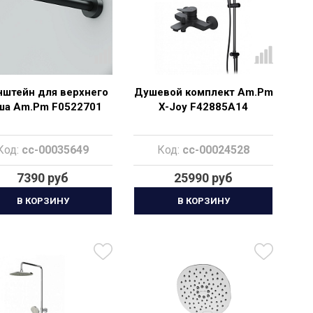
нштейн для верхнего
Душевой комплект Am.Pm
ша Am.Pm F0522701
X-Joy F42885A14
Код:
cc-00035649
Код:
cc-00024528
7390 руб
25990 руб
В КОРЗИНУ
В КОРЗИНУ