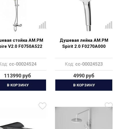
евая стойка AM.PM
Душевая лейка AM.PM
pire V2.0 F0750A522
Spirit 2.0 F0270A000
Код:
cc-00024524
Код:
cc-00024523
113990 руб
4990 руб
В КОРЗИНУ
В КОРЗИНУ