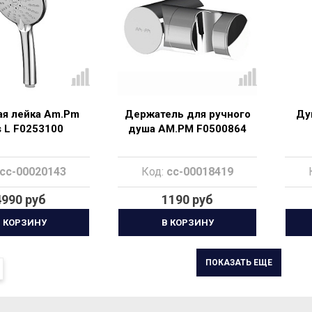
я лейка Am.Pm
Держатель для ручного
Ду
s L F0253100
душа AM.PM F0500864
cc-00020143
Код:
cc-00018419
4990 руб
1190 руб
 КОРЗИНУ
В КОРЗИНУ
ПОКАЗАТЬ ЕЩЕ