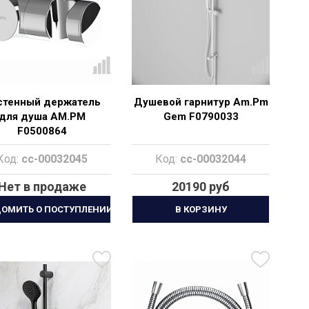
стенный держатель
Душевой гарнитур Am.Pm
для душа AM.PM
Gem F0790033
F0500864
Код:
cc-00032045
Код:
cc-00032044
Нет в продаже
20190 руб
ДОМИТЬ О ПОСТУПЛЕНИИ
В КОРЗИНУ