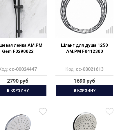
шевая лейка AM.PM
Шланг для душа 1250
Gem F0290022
AM.PM F0412300
Код:
cc-00024447
Код:
cc-00021613
2790 руб
1690 руб
В КОРЗИНУ
В КОРЗИНУ