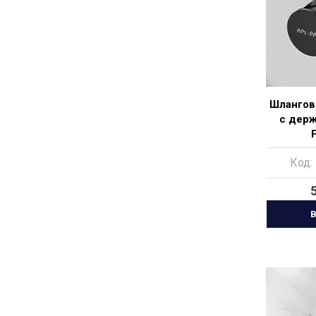
Шлангов
с дер
Код:
В