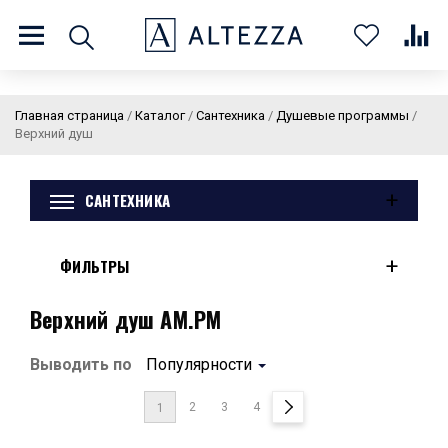
8 (800) 201 60 03
9:00 - 21:00 ПН-ВС
Главная страница
/
Каталог
/
Сантехника
/
Душевые программы
/
Верхний душ
+
САНТЕХНИКА
О нас
Доставка и оплата
Покупателям
Статьи
Бренды
Контакты
Колеровка
+
ФИЛЬТРЫ
Личный кабинет
Верхний душ AM.PM
Каталог
В
0
0
0
Выводить по
Популярности
корзин
2
3
4
1