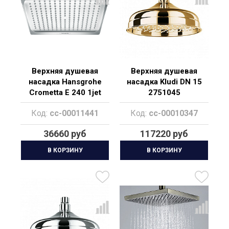
Верхняя душевая
Верхняя душевая
насадка Hansgrohe
насадка Kludi DN 15
Crometta E 240 1jet
2751045
26726000
Код:
cc-00011441
Код:
cc-00010347
36660 руб
117220 руб
В КОРЗИНУ
В КОРЗИНУ