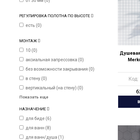
от 30 мм (
0
)
РЕГУЛИРОВКА ПОЛОТНА ПО ВЫСОТЕ
есть (
0
)
МОНТАЖ
10 (
0
)
Душевая
Merk
аксиальная запрессовка (
0
)
без возможности закрывания (
0
)
в стену (
0
)
Код:
вертикальный (на стену) (
0
)
6
Показать еще
В
НАЗНАЧЕНИЕ
для биде (
6
)
для ванн (
8
)
для ванн/душа (
1
)