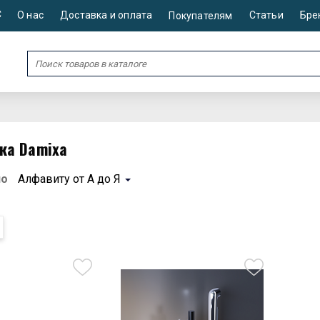
С
О нас
Доставка и оплата
Статьи
Бре
Покупателям
ка Damixa
по
Алфавиту от А до Я