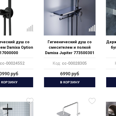
ический душ со
Гигиенический душ со
Держ
ем Damixa Option
смесителем и полкой
бу
17000000
Damixa Jupiter 773500301
черный
cc-00024552
Код:
cc-00028305
0990 руб
6990 руб
 КОРЗИНУ
В КОРЗИНУ