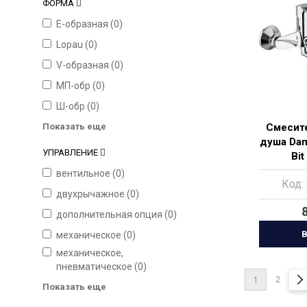
ФОРМА
E-образная (
0
)
Lopau (
0
)
V-образная (
0
)
МП-обр (
0
)
Ш-обр (
0
)
Показать еще
Смесите
душа Dam
УПРАВЛЕНИЕ
Bi
вентильное (
0
)
Код:
двухрычажное (
0
)
дополнительная опция (
0
)
В
механическое (
0
)
механическое,
пневматическое (
0
)
2
1
Показать еще