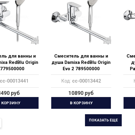
ль для ванны и
Смеситель для ванны и
Сме
ixa RedBlu Origin
душа Damixa RedBlu Origin
д
t 779500000
Evo 2 789500000
Pa
cc-00013441
Код:
cc-00013442
8490 руб
10890 руб
 КОРЗИНУ
В КОРЗИНУ
ПОКАЗАТЬ ЕЩЕ