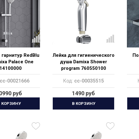
гарнитур RedBlu
Лейка для гигиенического
По
ixa Palace One
душа Damixa Shower
14100000
program 760550100
cc-00021666
Код:
cc-00035515
0990 руб
1490 руб
 КОРЗИНУ
В КОРЗИНУ