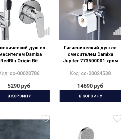
гиенический душ со
Гигиенический душ со
месителем Damixa
смесителем Damixa
RedBlu Origin Bit
Jupiter 773500001 хром
777510000
Код:
cc-00020786
Код:
cc-00024538
5290 руб
14690 руб
В КОРЗИНУ
В КОРЗИНУ