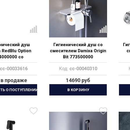
нический душ
Гигиенический душ со
Ги
 RedBlu Option
смесителем Damixa Origin
с
4000000 со
Bit 773500000
сителем, с
cc-00033616
Код:
cc-00040310
енней частью
 в продаже
14690 руб
ТЬ О ПОСТУПЛЕНИИ
В КОРЗИНУ