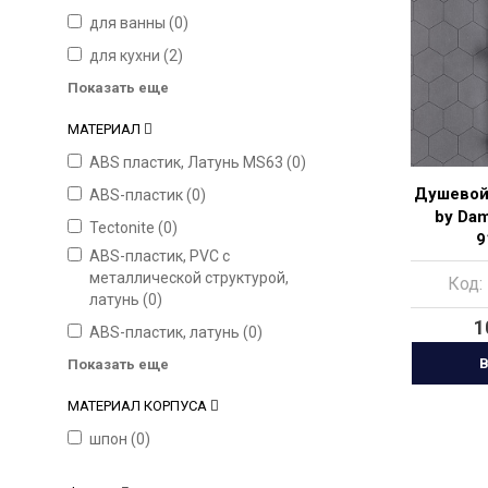
для ванны (
0
)
для кухни (
2
)
Показать еще
МАТЕРИАЛ
ABS пластик, Латунь МS63 (
0
)
Душевой 
ABS-пластик (
0
)
by Dam
Tectonite (
0
)
9
АВS-пластик, PVC с
металлической структурой,
Код:
латунь (
0
)
1
АВS-пластик, латунь (
0
)
В
Показать еще
МАТЕРИАЛ КОРПУСА
шпон (
0
)