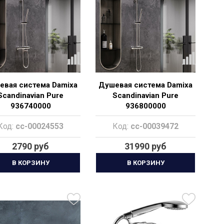
евая система Damixa
Душевая система Damixa
Scandinavian Pure
Scandinavian Pure
936740000
936800000
Код:
cc-00024553
Код:
cc-00039472
2790 руб
31990 руб
В КОРЗИНУ
В КОРЗИНУ