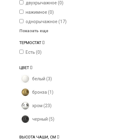
двухрычажное (
0
)
нажимное (
0
)
однорычажное (
17
)
Показать еще
ТЕРМОСТАТ
Есть (
0
)
ЦВЕТ
белый (
3
)
бронза (
1
)
хром (
23
)
черный (
5
)
ВЫСОТА ЧАШИ, СМ