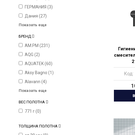
ГЕРМАНИЯ (
3
)
Дания (
27
)
Показать еще
БРЕНД
AM.PM (
231
)
Гигиен
AQG (
2
)
смесител
2
AQUATEK (
60
)
Aksy Bagno (
1
)
Код:
Alavann (
4
)
1
Показать еще
В
ВЕС ПОЛОТНА
771 г (
0
)
ТОЛЩИНА ПОЛОТНА