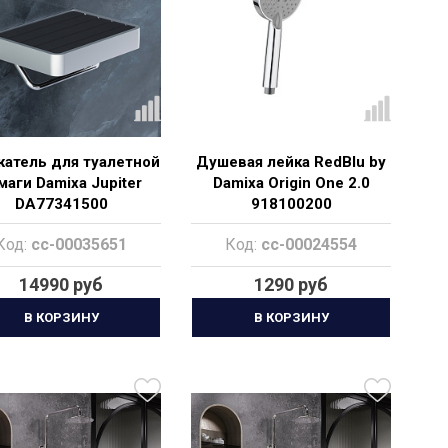
атель для туалетной
Душевая лейка RedBlu by
маги Damixa Jupiter
Damixa Origin One 2.0
DA77341500
918100200
Код:
cc-00035651
Код:
cc-00024554
14990 руб
1290 руб
В КОРЗИНУ
В КОРЗИНУ