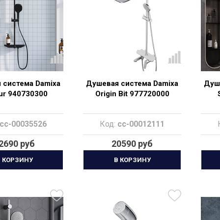
 система Damixa
Душевая система Damixa
Душ
ur 940730300
Origin Bit 977720000
cc-00035526
Код:
cc-00012111
2690 руб
20590 руб
 КОРЗИНУ
В КОРЗИНУ