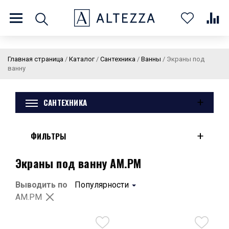
8 (800) 201 60 03
9:00 - 21:00 ПН-ВС
Главная страница
/
Каталог
/
Сантехника
/
Ванны
/
Экраны под
ванну
+
САНТЕХНИКА
О нас
Доставка и оплата
Покупателям
Статьи
Бренды
Контакты
Колеровка
+
ФИЛЬТРЫ
Личный кабинет
Экраны под ванну AM.PM
Каталог
В
0
0
0
Выводить по
Популярности
корзин
AM.PM