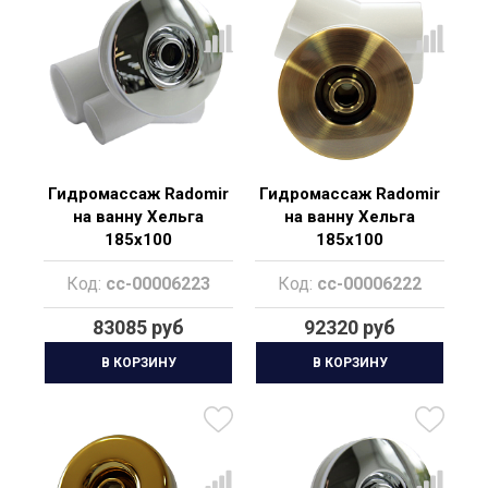
Гидромассаж Radomir
Гидромассаж Radomir
на ванну Хельга
на ванну Хельга
185х100
185х100
"Специальный
"Специальный Bronze"
Код:
cc-00006223
Код:
cc-00006222
Chrome"
83085 руб
92320 руб
В КОРЗИНУ
В КОРЗИНУ