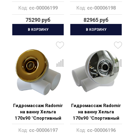
Chrome"
Bronze"
Код:
cc-00006199
Код:
cc-00006198
75290 руб
82965 руб
В КОРЗИНУ
В КОРЗИНУ
Гидромассаж Radomir
Гидромассаж Radomir
на ванну Хельга
на ванну Хельга
170х90 "Спортивный
170х90 "Спортивный
Gold"
Chrome"
Код:
cc-00006197
Код:
cc-00006196