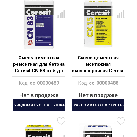
Смесь цементная
Смесь цементная
ремонтная для бетона
монтажная
Ceresit СN 83 от 5 до
высокопрочная Ceresit
35 мм. 25 кг
СХ 15 от 20 до 50/100
Код:
cc-00000489
Код:
cc-00000488
мм. 25 кг
Нет в продаже
Нет в продаже
УВЕДОМИТЬ О ПОСТУПЛЕНИИ
УВЕДОМИТЬ О ПОСТУПЛЕНИИ