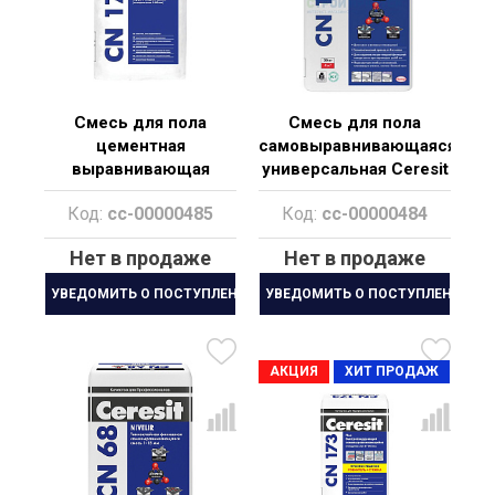
Смесь для пола
Смесь для пола
цементная
самовыравнивающаяся
выравнивающая
универсальная Ceresit
Ceresit CN 178 от 5 до
CN 175 Plus
Код:
cc-00000485
Код:
cc-00000484
80 мм
Нет в продаже
Нет в продаже
УВЕДОМИТЬ О ПОСТУПЛЕНИИ
УВЕДОМИТЬ О ПОСТУПЛЕНИИ
АКЦИЯ
ХИТ ПРОДАЖ