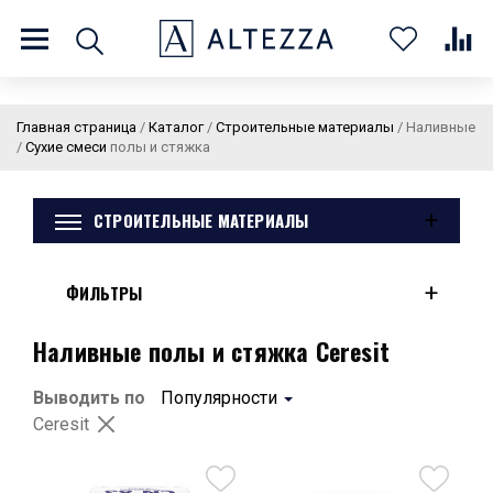
8 (800) 201 60 03
9:00 - 21:00 ПН-ВС
Главная страница
/
Каталог
/
Строительные материалы
/
Наливные
/
Сухие смеси
полы и стяжка
+
СТРОИТЕЛЬНЫЕ МАТЕРИАЛЫ
О нас
Доставка и оплата
Покупателям
Статьи
Бренды
Контакты
Колеровка
+
ФИЛЬТРЫ
Личный кабинет
Наливные полы и стяжка Ceresit
Каталог
В
0
0
0
Выводить по
Популярности
корзин
Ceresit