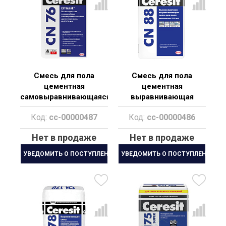
Смесь для пола
Смесь для пола
цементная
цементная
самовыравнивающаяся
выравнивающая
Ceresit СN 76 от 4 до
высокопрочная Ceresit
Код:
cc-00000487
Код:
cc-00000486
15/50 мм. 25 кг
CN 88
Нет в продаже
Нет в продаже
УВЕДОМИТЬ О ПОСТУПЛЕНИИ
УВЕДОМИТЬ О ПОСТУПЛЕНИИ