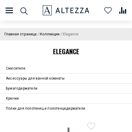
8 (800) 201 60 03
9:00 - 21:00 ПН-ВС
Главная страница
/
Коллекции
/
Elegance
ELEGANCE
О нас
Доставка и оплата
Покупателям
Статьи
Бренды
Смесители
Контакты
Колеровка
Аксессуары для ванной комнаты
Личный кабинет
Бумагодержатели
Крючки
Каталог
В
0
0
0
Полки для полотенец и полотенцедержатели
корзин