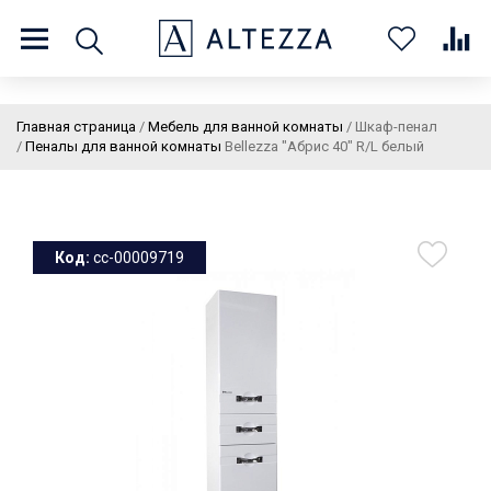
8 (800) 201 60 03
9:00 - 21:00 ПН-ВС
Главная страница
/
Мебель для ванной комнаты
/
Шкаф-пенал
/
Пеналы для ванной комнаты
Bellezza "Абрис 40" R/L белый
О нас
Доставка и оплата
Покупателям
Статьи
Бренды
Контакты
Колеровка
Код:
cc-00009719
Личный кабинет
Каталог
В
0
0
0
корзин