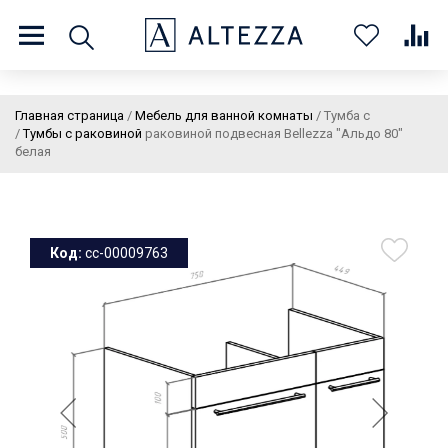
8 (800) 201 60 03
9:00 - 21:00 ПН-ВС
Главная страница
/
Мебель для ванной комнаты
/
Тумба с
/
Тумбы с раковиной
раковиной подвесная Bellezza "Альдо 80"
белая
О нас
Доставка и оплата
Покупателям
Статьи
Бренды
Контакты
Колеровка
Код:
cc-00009763
Личный кабинет
Каталог
В
0
0
0
корзин