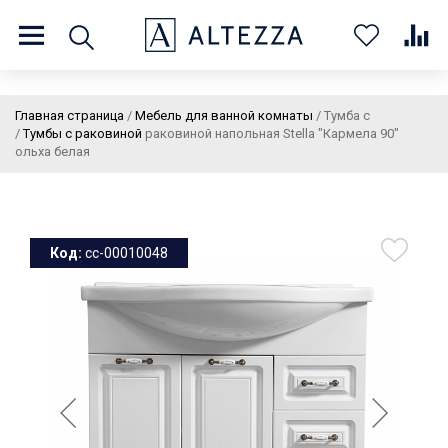
8 (800) 201 60 03
9:00 - 21:00 ПН-ВС
Главная страница
/
Мебель для ванной комнаты
/
Тумба с
/
Тумбы с раковиной
раковиной напольная Stella "Кармела 90"
ольха белая
О нас
Доставка и оплата
Покупателям
Статьи
Бренды
Контакты
Колеровка
Код:
cc-00010048
Личный кабинет
Каталог
В
0
0
0
корзин