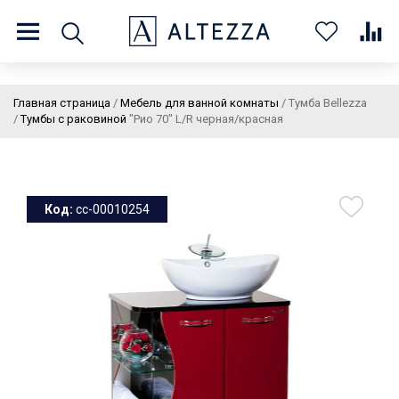
8 (800) 201 60 03
9:00 - 21:00 ПН-ВС
Главная страница
/
Мебель для ванной комнаты
/
Тумба Bellezza
/
Тумбы с раковиной
"Рио 70" L/R черная/красная
О нас
Доставка и оплата
Покупателям
Статьи
Бренды
Контакты
Колеровка
Код:
cc-00010254
Личный кабинет
Каталог
В
0
0
0
корзин