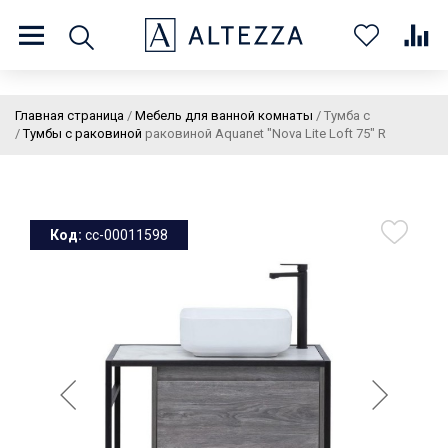
8 (800) 201 60 03
9:00 - 21:00 ПН-ВС
Главная страница
/
Мебель для ванной комнаты
/
Тумба с
/
Тумбы с раковиной
раковиной Aquanet "Nova Lite Loft 75" R
О нас
Доставка и оплата
Покупателям
Статьи
Бренды
Контакты
Колеровка
Код:
cc-00011598
Личный кабинет
Каталог
В
0
0
0
корзин