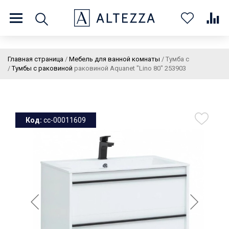
8 (800) 201 60 03
9:00 - 21:00 ПН-ВС
Главная страница
/
Мебель для ванной комнаты
/
Тумба с
/
Тумбы с раковиной
раковиной Aquanet "Lino 80" 253903
О нас
Доставка и оплата
Покупателям
Статьи
Бренды
Контакты
Колеровка
Код:
cc-00011609
Личный кабинет
Каталог
В
0
0
0
корзин