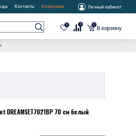
нды
Контакты
Колеровка
Личный кабинет
0
0
0
В корзину
й
set DREAMSET7021BP 70 см белый