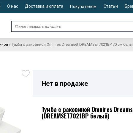
С
О нас
Доставка и оплата
Статьи
Бре
Покупателям
иной
/
Тумба с раковиной Omnires Dreamset DREAMSET7021BP 70 см белы
Нет в продаже
Тумба с раковиной Omnires Dream
(DREAMSET7021BP белый)