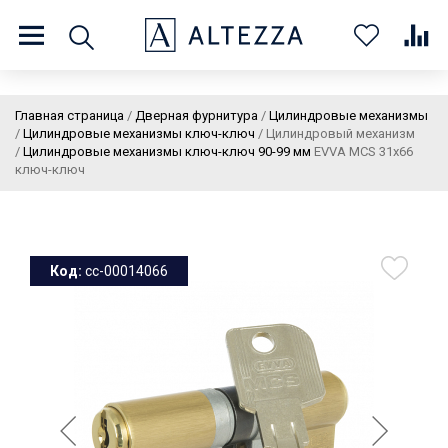
8 (800) 201 60 03
9:00 - 21:00 ПН-ВС
Главная страница
/
Дверная фурнитура
/
Цилиндровые механизмы
/
Цилиндровые механизмы ключ-ключ
/
Цилиндровый механизм
/
Цилиндровые механизмы ключ-ключ 90-99 мм
EVVA MCS 31x66
ключ-ключ
О нас
Доставка и оплата
Покупателям
Статьи
Бренды
Контакты
Колеровка
Код:
cc-00014066
Личный кабинет
Каталог
В
0
0
0
корзин