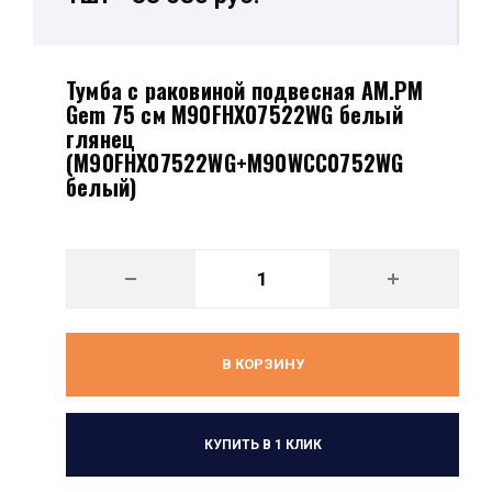
Тумба с раковиной подвесная AM.PM
Gem 75 см M90FHX07522WG белый
глянец
(M90FHX07522WG+M90WCC0752WG
белый)
В КОРЗИНУ
КУПИТЬ В 1 КЛИК