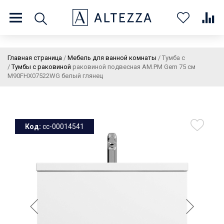
8 (800) 201 60 03
9:00 - 21:00 ПН-ВС
Главная страница
/
Мебель для ванной комнаты
/
Тумба с
/
Тумбы с раковиной
раковиной подвесная AM.PM Gem 75 см
M90FHX07522WG белый глянец
О нас
Доставка и оплата
Покупателям
Статьи
Бренды
Контакты
Колеровка
Код:
cc-00014541
Личный кабинет
Каталог
В
0
0
0
корзин