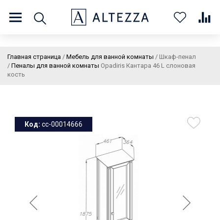
8 (800) 201 60 03
9:00 - 21:00 ПН-ВС
Главная страница
/
Мебель для ванной комнаты
/
Шкаф-пенал
/
Пеналы для ванной комнаты
Opadiris Кантара 46 L слоновая
кость
О нас
Доставка и оплата
Покупателям
Статьи
Бренды
Контакты
Колеровка
Код:
cc-00014666
Личный кабинет
Каталог
В
0
0
0
корзин