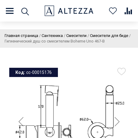
8 (800) 201 60 03
9:00 - 21:00 ПН-ВС
Главная страница
/
Сантехника
/
Смесители
/
Смесители для биде
/
Гигиенический душ со смесителем Boheme Uno 467-B
О нас
Доставка и оплата
Покупателям
Статьи
Бренды
Контакты
Колеровка
Код:
cc-00015176
Личный кабинет
Каталог
В
0
0
0
корзин