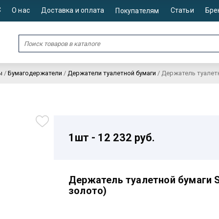
С
О нас
Доставка и оплата
Статьи
Бре
Покупателям
ы
/
Бумагодержатели
/
Держатели туалетной бумаги
/
Держатель туалетно
1шт - 12 232 руб.
Держатель туалетной бумаги St
золото)