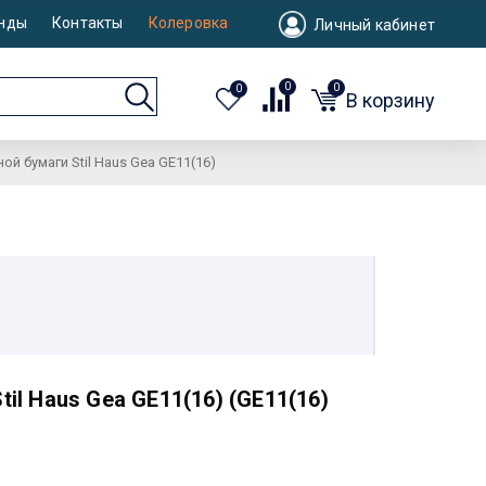
нды
Контакты
Колеровка
Личный кабинет
0
0
0
В корзину
й бумаги Stil Haus Gea GE11(16)
il Haus Gea GE11(16) (GE11(16)