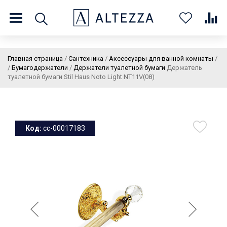
8 (800) 201 60 03
9:00 - 21:00 ПН-ВС
Главная страница
/
Сантехника
/
Аксессуары для ванной комнаты
/
/
Бумагодержатели
/
Держатели туалетной бумаги
Держатель
туалетной бумаги Stil Haus Noto Light NT11V(08)
О нас
Доставка и оплата
Покупателям
Статьи
Бренды
Контакты
Колеровка
Код:
cc-00017183
Личный кабинет
Каталог
В
0
0
0
корзин