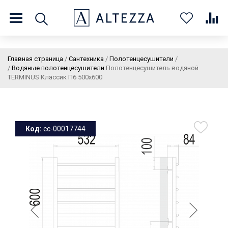
8 (800) 201 60 03
9:00 - 21:00 ПН-ВС
Главная страница
/
Сантехника
/
Полотенцесушители
/
/
Водяные полотенцесушители
Полотенцесушитель водяной
TERMINUS Классик П6 500х600
О нас
Доставка и оплата
Покупателям
Статьи
Бренды
Контакты
Колеровка
Код:
cc-00017744
Личный кабинет
Каталог
В
0
0
0
корзин