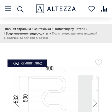
8 (800) 201 60 03
9:00 - 21:00 ПН-ВС
Главная страница
/
Сантехника
/
Полотенцесушители
/
/
Водяные полотенцесушители
Полотенцесушитель водяной
TERMINUS М-обр БШ 500х400
О нас
Доставка и оплата
Покупателям
Статьи
Бренды
Контакты
Колеровка
Код:
cc-00017862
Личный кабинет
Каталог
В
0
0
0
корзин