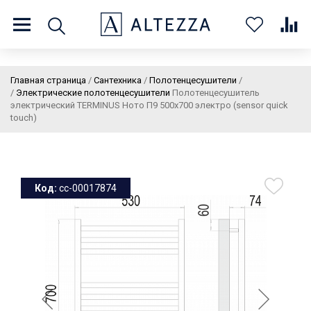
8 (800) 201 60 03
9:00 - 21:00 ПН-ВС
Главная страница
/
Сантехника
/
Полотенцесушители
/
/
Электрические полотенцесушители
Полотенцесушитель
электрический TERMINUS Ното П9 500х700 электро (sensor quick
touch)
О нас
Доставка и оплата
Покупателям
Статьи
Бренды
Контакты
Колеровка
Код:
cc-00017874
Личный кабинет
Каталог
В
0
0
0
корзин