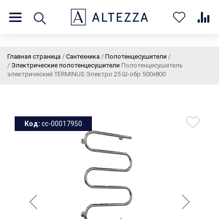
8 (800) 201 60 03
9:00 - 21:00 ПН-ВС
Главная страница
/
Сантехника
/
Полотенцесушители
/
/
Электрические полотенцесушители
Полотенцесушитель
электрический TERMINUS Электро 25 Ш-обр 500х800
О нас
Доставка и оплата
Покупателям
Статьи
Бренды
Контакты
Колеровка
Код:
cc-00017950
Личный кабинет
Каталог
В
0
0
0
корзин