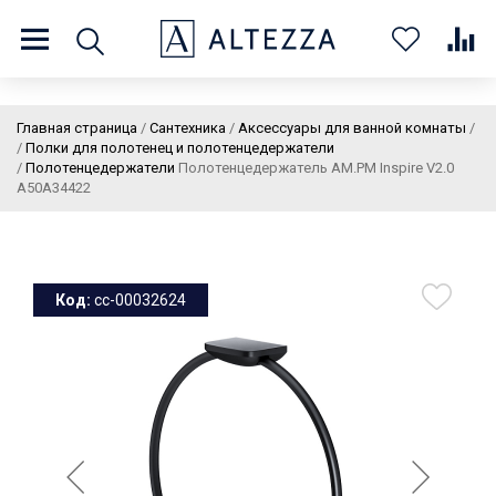
8 (800) 201 60 03
9:00 - 21:00 ПН-ВС
Главная страница
/
Сантехника
/
Аксессуары для ванной комнаты
/
/
Полки для полотенец и полотенцедержатели
/
Полотенцедержатели
Полотенцедержатель AM.PM Inspire V2.0
A50A34422
О нас
Доставка и оплата
Покупателям
Статьи
Бренды
Контакты
Колеровка
Код:
cc-00032624
Личный кабинет
Каталог
В
0
0
0
корзин