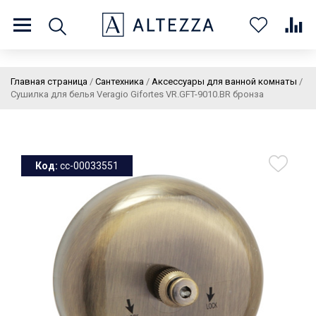
8 (800) 201 60 03
9:00 - 21:00 ПН-ВС
Главная страница
/
Сантехника
/
Аксессуары для ванной комнаты
/
Сушилка для белья Veragio Gifortes VR.GFT-9010.BR бронза
О нас
Доставка и оплата
Покупателям
Статьи
Бренды
Контакты
Колеровка
Код:
cc-00033551
Личный кабинет
Каталог
В
0
0
0
корзин