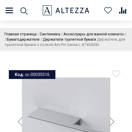
8 (800) 201 60 03
9:00 - 21:00 ПН-ВС
Главная страница
/
Сантехника
/
Аксессуары для ванной комнаты
/
/
Бумагодержатели
/
Держатели туалетной бумаги
Держатель для
туалетной бумаги с полкой Am.Pm Sense L A7454300
О нас
Доставка и оплата
Покупателям
Статьи
Бренды
Контакты
Колеровка
Код:
cc-00035516
Личный кабинет
Каталог
В
0
0
0
корзин