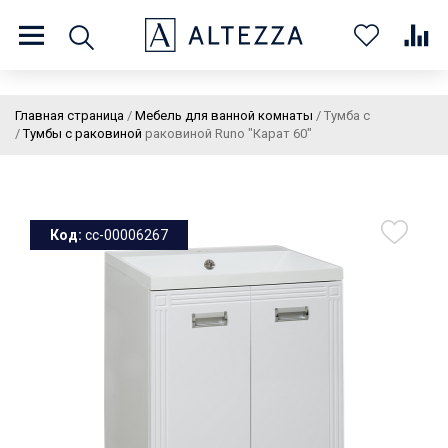
8 (800) 201 60 03
9:00 - 21:00 ПН-ВС
Главная страница
/
Мебель для ванной комнаты
/
Тумба с
/
Тумбы с раковиной
раковиной Runo "Карат 60"
О нас
Доставка и оплата
Покупателям
Статьи
Бренды
Контакты
Колеровка
Код:
cc-00006267
Личный кабинет
Каталог
В
0
0
0
корзин