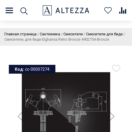
8 (800) 201 60 03
9:00 - 21:00 ПН-ВС
Главная страница
/
Сантехника
/
Смесители
/
Смесители для биде
/
Смеситель для биде Elghansa Retro Bronze 4902754-Bronze
О нас
Доставка и оплата
Покупателям
Статьи
Бренды
Контакты
Колеровка
Код:
cc-00007274
Личный кабинет
Каталог
В
0
0
0
корзин