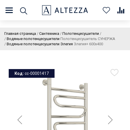
8 (800) 201 60 03
9:00 - 21:00 ПН-ВС
Главная страница
/
Сантехника
/
Полотенцесушители
/
/
Водяные полотенцесушители
Полотенцесушитель СУНЕРЖА
/
Водяные полотенцесушители Элегия
Элегия+ 600x400
О нас
Доставка и оплата
Покупателям
Статьи
Бренды
Контакты
Колеровка
Код:
cc-00001417
Личный кабинет
Каталог
В
0
0
0
корзин