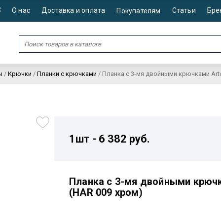
С
О нас
Доставка и оплата
Статьи
Бре
Покупателям
ы
/
Крючки
/
Планки с крючками
/
Планка с 3-мя двойными крючками Artw
1шт - 6 382 руб.
Планка с 3-мя двойными крючк
(HAR 009 хром)