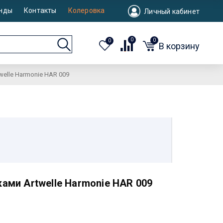
нды
Контакты
Колеровка
Личный кабинет
0
0
0
В корзину
elle Harmonie HAR 009
ами Artwelle Harmonie HAR 009