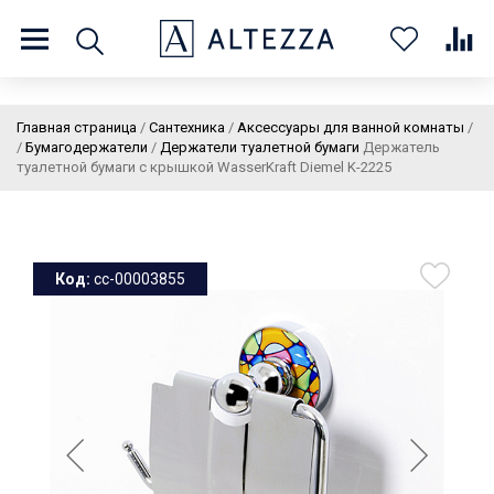
8 (800) 201 60 03
9:00 - 21:00 ПН-ВС
Главная страница
/
Сантехника
/
Аксессуары для ванной комнаты
/
/
Бумагодержатели
/
Держатели туалетной бумаги
Держатель
туалетной бумаги с крышкой WasserKraft Diemel K-2225
О нас
Доставка и оплата
Покупателям
Статьи
Бренды
Контакты
Колеровка
Код:
cc-00003855
Личный кабинет
Каталог
В
0
0
корзин