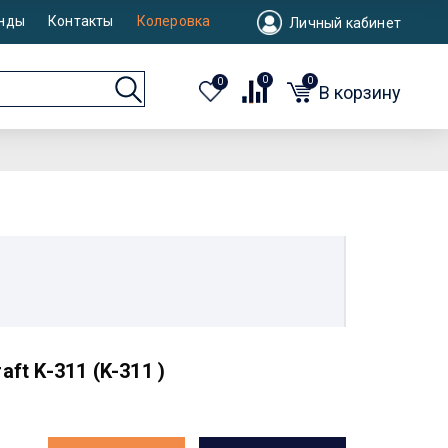
нды
Контакты
Колеровка
Личный кабинет
0
0
0
В корзину
ft K-311 (K-311 )