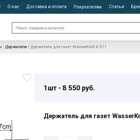
С
О нас
Доставка и оплата
Статьи
Бре
Покупателям
ы
/
Держатели
/
Держатель для газет WasserKraft K-311
1шт - 8 550 руб.
Держатель для газет WasserKra