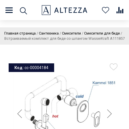
8 (800) 201 60 03
9:00 - 21:00 ПН-ВС
Главная страница
/
Сантехника
/
Смесители
/
Смесители для биде
/
Встраиваемый комплект для биде со шлангом WasserKraft A111857
О нас
Доставка и оплата
Покупателям
Статьи
Бренды
Контакты
Колеровка
Код:
cc-00004184
Личный кабинет
Каталог
В
0
0
0
корзин