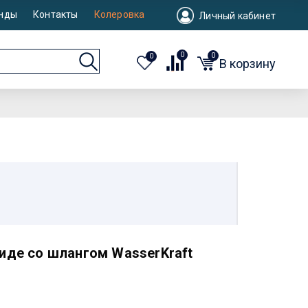
нды
Контакты
Колеровка
Личный кабинет
0
0
0
В корзину
иде со шлангом WasserKraft