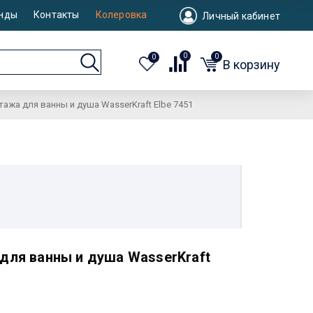
нды
Контакты
Колеровка
Личный кабинет
0
0
0
В корзину
ажа для ванны и душа WasserKraft Elbe 7451
для ванны и душа WasserKraft