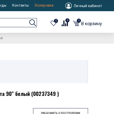
нды
Контакты
Колеровка
Личный кабинет
0
0
0
В корзину
ый
та 90" белый (00237349 )
УВЕДОМИТЬ О ПОСТУПЛЕНИИ