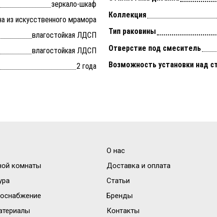
зеркало-шкаф
Коллекция
на из искусственного мрамора
Тип раковины
влагостойкая ЛДСП
Отверстие под смеситель
влагостойкая ЛДСП
Возможность установки над с
2 года
О нас
ной комнаты
Доставка и оплата
ура
Статьи
доснабжение
Бренды
атериалы
Контакты