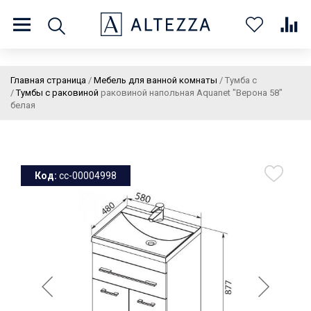
8 (800) 201 60 03
9:00 - 21:00 ПН-ВС
Главная страница
/
Мебель для ванной комнаты
/
Тумба с
/
Тумбы с раковиной
раковиной напольная Aquanet "Верона 58"
белая
О нас
Доставка и оплата
Покупателям
Статьи
Бренды
Контакты
Колеровка
Код:
cc-00004998
Личный кабинет
Каталог
В
0
0
0
корзин