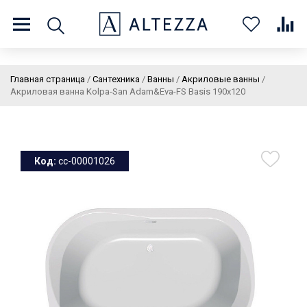
8 (800) 201 60 03
9:00 - 21:00 ПН-ВС
Главная страница
/
Сантехника
/
Ванны
/
Акриловые ванны
/
Акриловая ванна Kolpa-San Adam&Eva-FS Basis 190х120
О нас
Доставка и оплата
Покупателям
Статьи
Бренды
Контакты
Колеровка
Код:
cc-00001026
Личный кабинет
Каталог
В
0
0
0
корзин