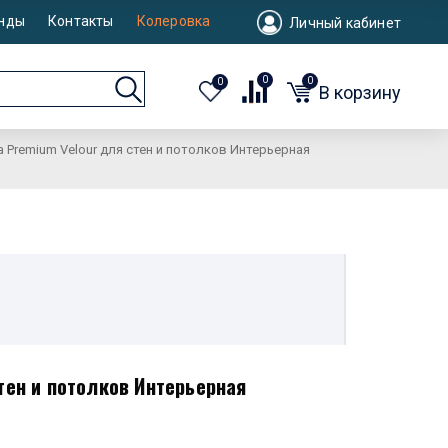
нды
Контакты
Колеровка
Личный кабинет
0
0
0
В корзину
a Premium Velour для стен и потолков Интерьерная
тен и потолков Интерьерная