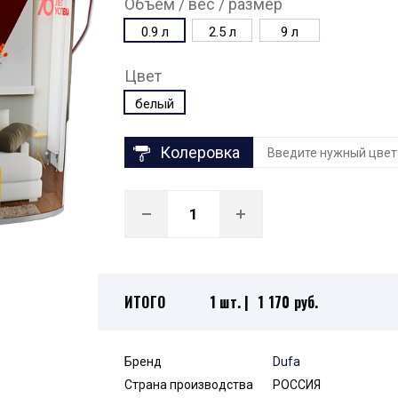
Объём / вес / размер
0.9 л
2.5 л
9 л
Цвет
белый
Колеровка
ИТОГО
1 шт. |
1 170 руб.
Бренд
Dufa
Страна производства
РОССИЯ