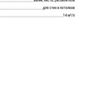
валик, кисть, распылитель
для стен и потолков
14 м²/л