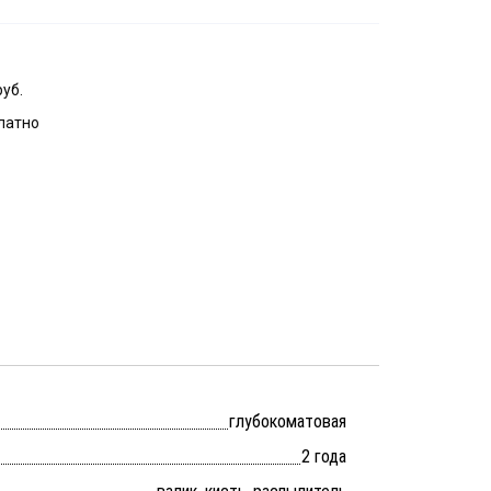
руб.
латно
глубокоматовая
2 года