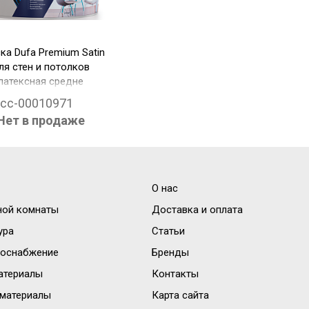
ка Dufa Premium Satin
ля стен и потолков
латексная средне
ецевая база 1 (белый
cc-00010971
0.9 л)
Нет в продаже
О нас
ной комнаты
Доставка и оплата
ура
Статьи
доснабжение
Бренды
атериалы
Контакты
материалы
Карта сайта