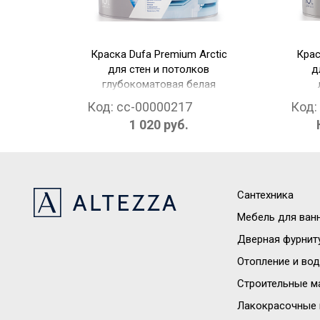
Краска Dufa Premium Arctic
Крас
для стен и потолков
д
глубокоматовая белая
(белый 0.9 л)
глян
Код:
cc-00000217
Код:
1 020 руб.
Сантехника
Мебель для ван
Дверная фурнит
Отопление и во
Строительные м
Лакокрасочные 