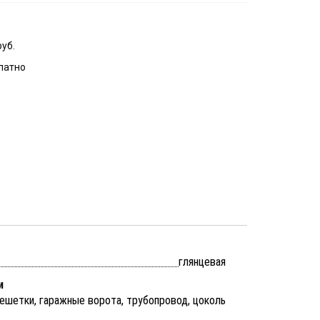
руб.
латно
глянцевая
и
решетки, гаражные ворота, трубопровод, цоколь