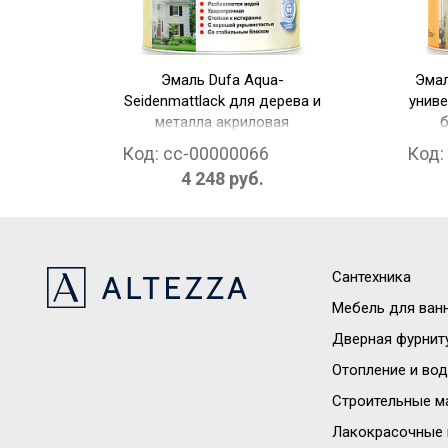
Эмаль Dufa Aqua-
Эмал
Seidenmattlack для дерева и
униве
металла акриловая
б
полуматовая белая (белый
Код:
cc-00000066
Код:
2.5 л)
4 248 руб.
Сантехника
Мебель для ван
Дверная фурнит
Отопление и во
Строительные м
Лакокрасочные 