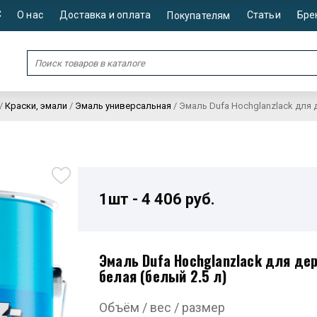
С
О нас
Доставка и оплата
Статьи
Бре
Покупателям
/
Краски, эмали
/
Эмаль универсальная
/
Эмаль Dufa Hochglanzlack для 
1шт - 4 406 руб.
Эмаль Dufa Hochglanzlack для де
белая (белый 2.5 л)
Объём / вес / размер