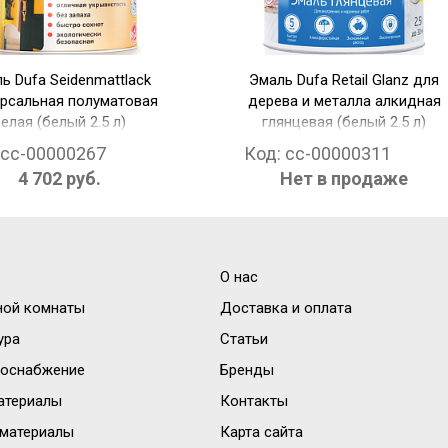
ь Dufa Seidenmattlack
Эмаль Dufa Retail Glanz для
рсальная полуматовая
дерева и металла алкидная
елая (белый 2.5 л)
глянцевая (белый 2.5 л)
cc-00000267
Код:
cc-00000311
4 702 руб.
Нет в продаже
О нас
ной комнаты
Доставка и оплата
ура
Статьи
доснабжение
Бренды
атериалы
Контакты
материалы
Карта сайта