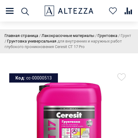
8 (800) 201 60 03
9:00 - 21:00 ПН-ВС
Главная страница
/
Лакокрасочные материалы
/
Грунтовка
/
Грунт
/
Грунтовка универсальная
для внутренних и наружных работ
глубокого проникновения Ceresit СТ 17 Pro
О нас
Доставка и оплата
Покупателям
Статьи
Бренды
Контакты
Колеровка
Код:
cc-00000513
Личный кабинет
Каталог
В
0
0
0
корзин