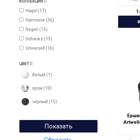
КОЛЛЕКЦИЯ
Hagel (
17
)
1
Harmonie (
56
)
В
Regen (
15
)
Schwarz (
15
)
Universell (
16
)
ЦВЕТ
белый (
1
)
хром (
10
)
черный (
15
)
Ершик
Artwel