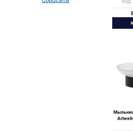
Код:
В
Мыльниц
Artwel