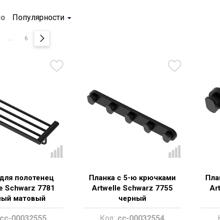
по
Популярности
...
6
для полотенец
Планка с 5-ю крючками
Пла
le Schwarz 7781
Artwelle Schwarz 7755
Ar
ный матовый
черный
cc-00032555
Код:
cc-00032554