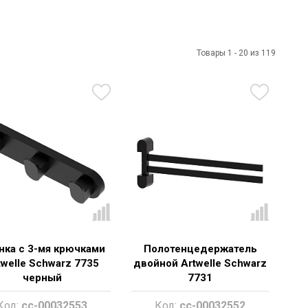
Товары 1 - 20 из 119
нка с 3-мя крючками
Полотенцедержатель
twelle Schwarz 7735
двойной Artwelle Schwarz
черный
7731
Код:
cc-00032553
Код:
cc-00032552