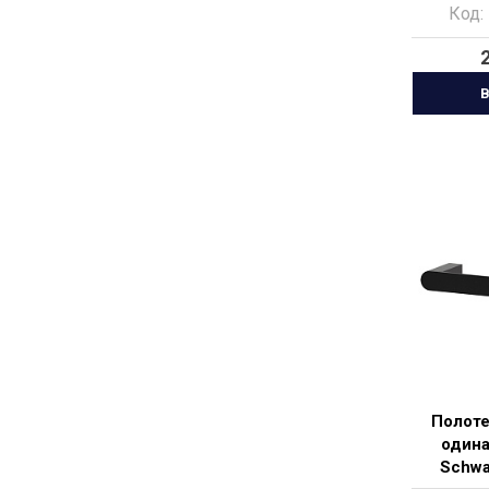
Код:
В
Полот
одина
Schwa