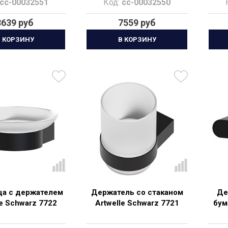
cc-00032551
Код:
cc-00032550
8639 руб
7559 руб
 КОРЗИНУ
В КОРЗИНУ
а с держателем
Держатель со стаканом
Де
le Schwarz 7722
Artwelle Schwarz 7721
бум