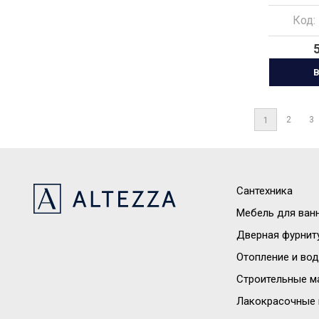
Код:
В
2
3
1
Сантехника
Мебель для ван
Дверная фурнит
Отопление и во
Строительные м
Лакокрасочные 