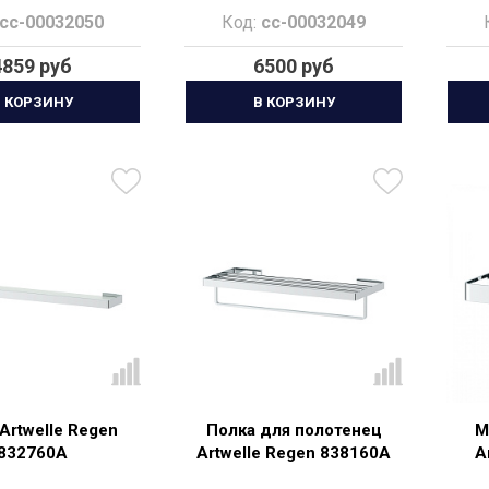
ный матовый
cc-00032050
Код:
cc-00032049
4859 руб
6500 руб
 КОРЗИНУ
В КОРЗИНУ
Artwelle Regen
Полка для полотенец
М
832760A
Artwelle Regen 838160A
A