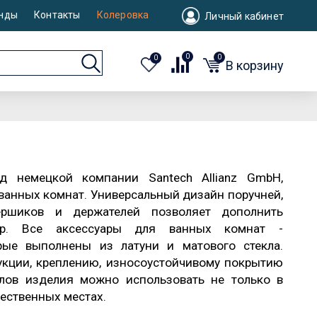
нды
Контакты
Колеровка
Личный кабинет
0
0
0
В корзину
 немецкой компании Santech Allianz GmbH,
анных комнат. Универсальный дизайн поручней,
 ершиков и держателей позволяет дополнить
ер. Все аксессуары для ванных комнат -
орые выполнены из латуни и матового стекла.
укции, креплению, износоустойчивому покрытию
алов изделия можно использовать не только в
щественных местах.