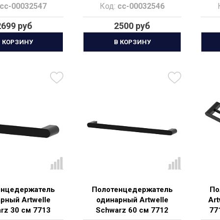
cc-00032547
Код:
cc-00032546
2699 руб
2500 руб
 КОРЗИНУ
В КОРЗИНУ
енцедержатель
Полотенцедержатель
По
рный Artwelle
одинарный Artwelle
Art
rz 30 см 7713
Schwarz 60 см 7712
77