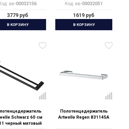
Код:
cc-00032156
Код:
cc-00032051
3779 руб
1619 руб
В КОРЗИНУ
В КОРЗИНУ
лотенцедержатель
Полотенцедержатель
welle Schwarz 60 см
Artwelle Regen 831145A
11 черный матовый