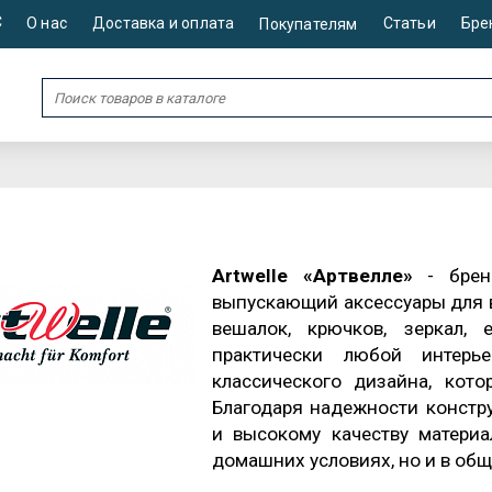
С
О нас
Доставка и оплата
Статьи
Бре
Покупателям
Artwelle «Артвелле»
- бренд
выпускающий аксессуары для в
вешалок, крючков, зеркал,
практически любой интерь
классического дизайна, кот
Благодаря надежности констр
и высокому качеству матери
домашних условиях, но и в об