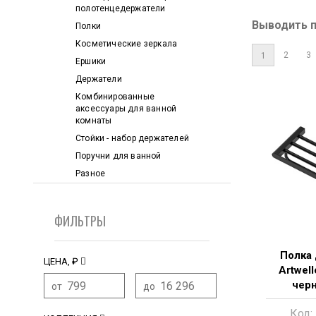
полотенцедержатели
Выводить 
Полки
Косметические зеркала
2
3
1
Ершики
Держатели
Комбинированные
аксессуары для ванной
комнаты
Стойки - набор держателей
Поручни для ванной
Разное
ФИЛЬТРЫ
Полка 
ЦЕНА, ₽
Artwel
чер
от
до
Код: