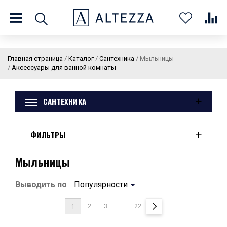
8 (800) 201 60 03
9:00 - 21:00 ПН-ВС
Главная страница
/
Каталог
/
Сантехника
/
Мыльницы
/
Аксессуары для ванной комнаты
+
САНТЕХНИКА
О нас
Доставка и оплата
Покупателям
Статьи
Бренды
Контакты
Колеровка
+
ФИЛЬТРЫ
Личный кабинет
Мыльницы
Каталог
В
0
0
0
Выводить по
Популярности
корзин
2
3
...
22
1