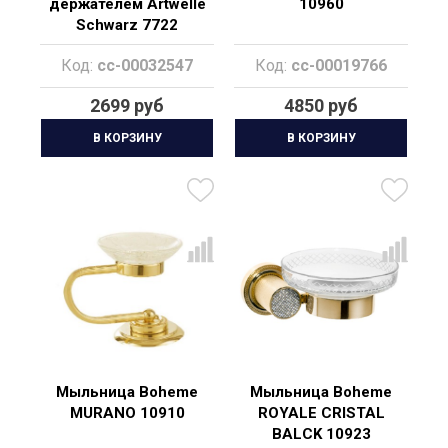
держателем Artwelle
10960
Schwarz 7722
Код:
cc-00032547
Код:
cc-00019766
2699 руб
4850 руб
В КОРЗИНУ
В КОРЗИНУ
Мыльница Boheme
Мыльница Boheme
MURANO 10910
ROYALE CRISTAL
BALCK 10923